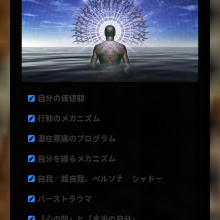
自分の価値観
行動のメカニズム
潜在意識のプログラム
自分を縛るメカニズム
自我／超自我、ペルソナ／シャドー
バーストラウマ
『心の闇』と『本当の自分』