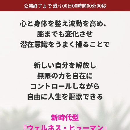
公開終了まで 残り
00日00時間00分00秒
心と身体を整え
波動を高め
、
脳
まで
も変化させ
潜在
意識を
うまく操ることで
新しい自分を解放し
無限の力を自在に
コントロールしながら
自由に人生を謳歌できる
新時代型
『
ウ
ェルネス・ヒューマン』