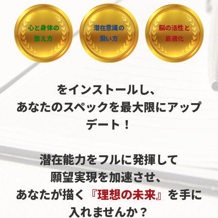
心と身体の
潜在意識の
脳の活性と
整え方
扱い方
最適化
をインストールし、
あなたのスペックを最大限にアップ
デート！
潜在能力
をフルに
発揮して
願望実現を加速させ、
あなたが描く
『理想の未来』
を手に
入れませんか？