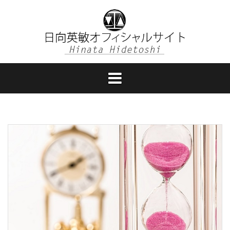
コ
ン
テ
ン
ツ
へ
ス
キ
ッ
プ