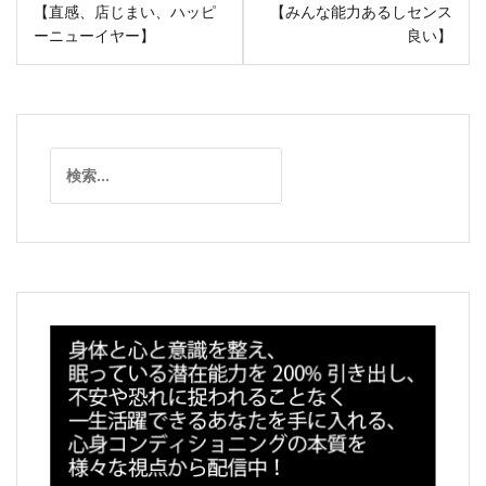
【直感、店じまい、ハッピ
【みんな能力あるしセンス
稿
ーニューイヤー】
良い】
ナ
ビ
ゲ
ー
検
シ
索:
ョ
ン