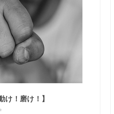
！動け！磨け！】
学