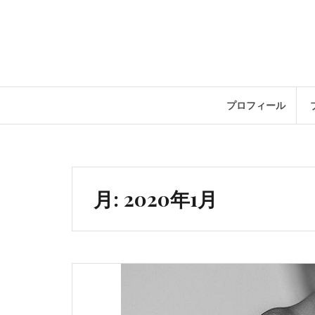
コ
ン
テ
ン
ツ
へ
ス
プロフィール
キ
ッ
プ
月:
2020年1月