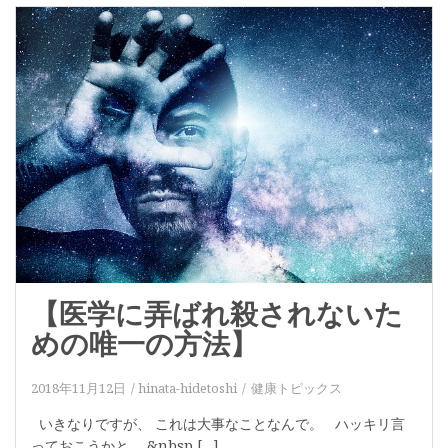
【医学に弄ばれ殺されないた
めの唯一の方法】
2018年11月12日
hinata-hidetoshi
健康トピックス
いきなりですが、 これは大事なことなんで。 ハッキリ言
っておこうかと。 &nbsp […]