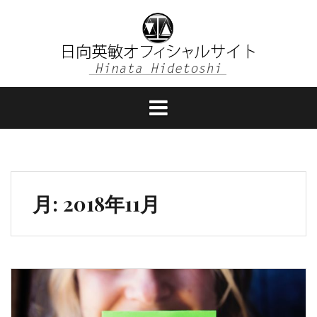
コ
ン
テ
ン
ツ
へ
ス
キ
ッ
プ
月:
2018年11月