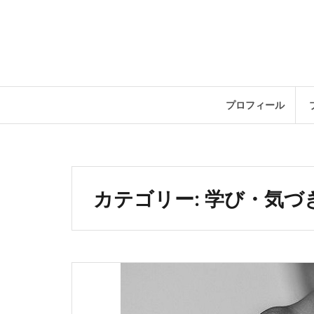
コ
ン
テ
ン
ツ
へ
ス
プロフィール
キ
ッ
プ
カテゴリー:
学び・気づ