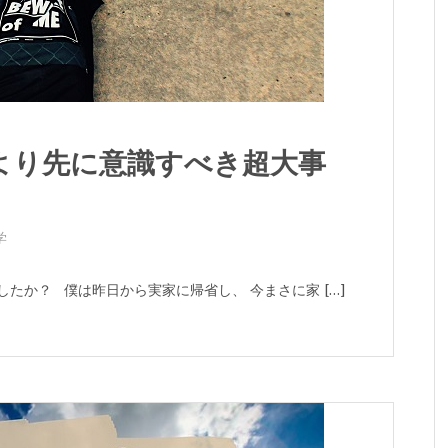
より先に意識すべき超大事
学
したか？ 僕は昨日から実家に帰省し、 今まさに家 […]