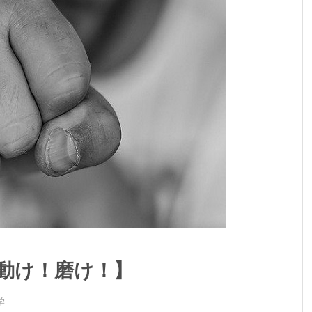
！動け！磨け！】
学