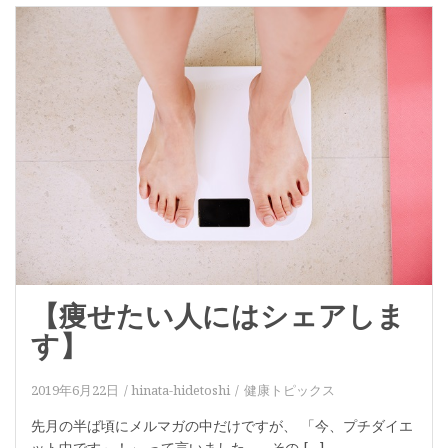
【痩せたい人にはシェアしま
す】
2019年6月22日
hinata-hidetoshi
健康トピックス
先月の半ば頃にメルマガの中だけですが、 「今、プチダイエ
ット中です～！」 って言いました。 その […]