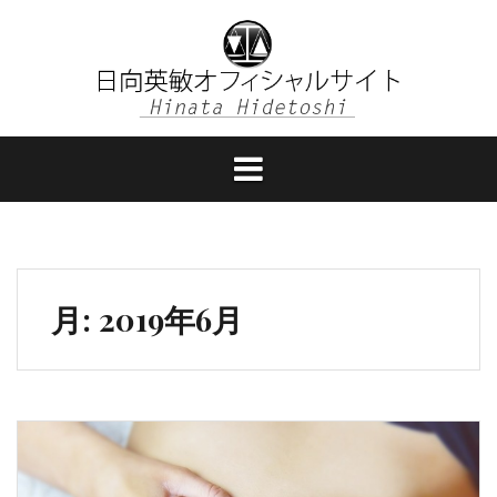
コ
ン
テ
ン
ツ
へ
ス
キ
ッ
プ
月:
2019年6月