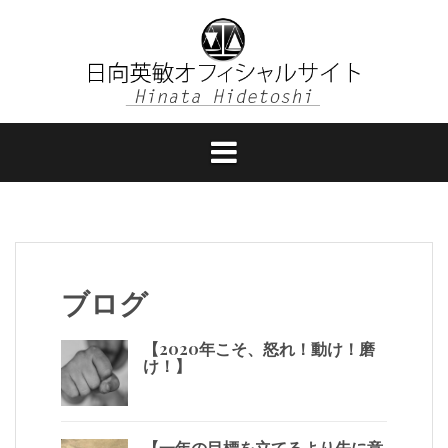
コ
ン
テ
ン
ツ
へ
ス
キ
ッ
プ
ブログ
【2020年こそ、怒れ！動け！磨
け！】
【一年の目標を立てるより先に意