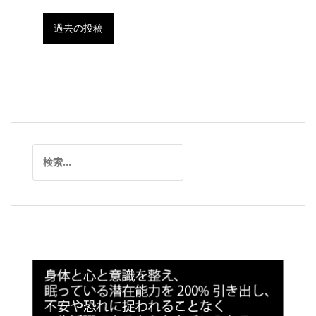
過去の投稿
検
索: