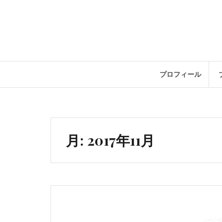
コ
ン
テ
ン
ツ
へ
ス
プロフィール
キ
ッ
プ
月:
2017年11月