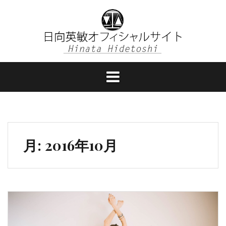
コ
ン
テ
ン
ツ
へ
ス
キ
ッ
プ
月:
2016年10月