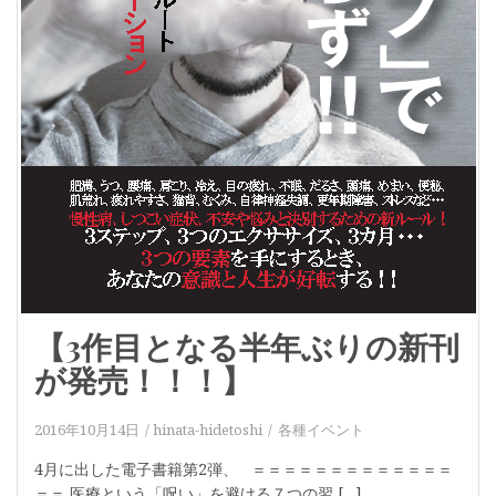
【3作目となる半年ぶりの新刊
が発売！！！】
2016年10月14日
hinata-hidetoshi
各種イベント
4月に出した電子書籍第2弾、 ＝＝＝＝＝＝＝＝＝＝＝＝＝
＝＝ 医療という「呪い」を避ける７つの習 […]