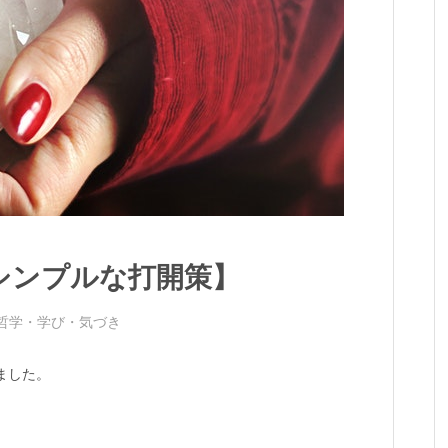
シンプルな打開策】
哲学
・
学び・気づき
ました。