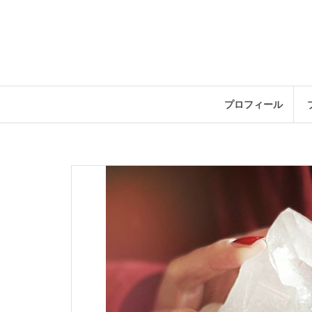
コ
ン
テ
ン
ツ
へ
ス
プロフィール
キ
ッ
プ