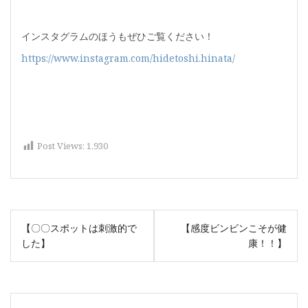
インスタグラムのほうもぜひご覧ください！
https://www.instagram.com/hidetoshi.hinata/
Post Views:
1,930
投
【〇〇スポットは刺激的で
【感度ビンビンこそが健
稿
した】
康！！】
ナ
ビ
ゲ