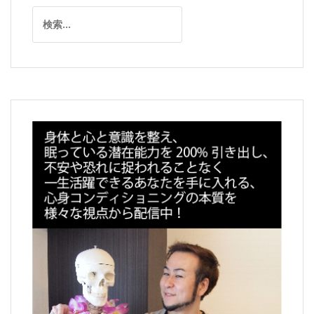
ー
検
シ
索:
ョ
ン