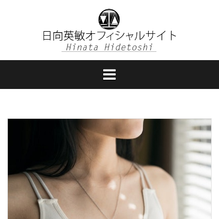
コ
ン
テ
ン
ツ
へ
ス
キ
ッ
プ