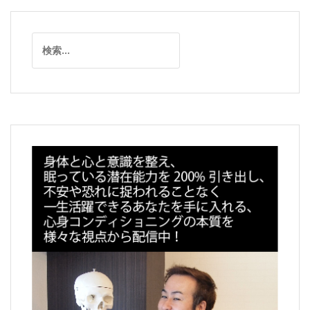
ビ
ゲ
検
ー
索:
シ
ョ
ン