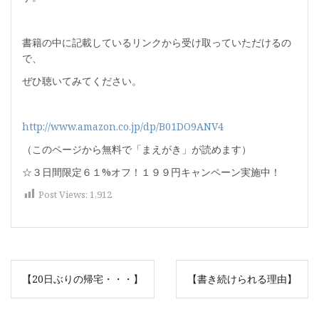
書籍の中に記載しているリンクから受け取っていただけるの
で、
ぜひ聴いてみてください。
http://www.amazon.co.jp/dp/B01DO9ANV4
（このページから無料で「まえがき」が読めます）
☆３日間限定６１%オフ！１９９円キャンペーン実施中！
Post Views:
1,912
投
【20日ぶりの帰宅・・・】
【書き続けられる理由】
稿
ナ