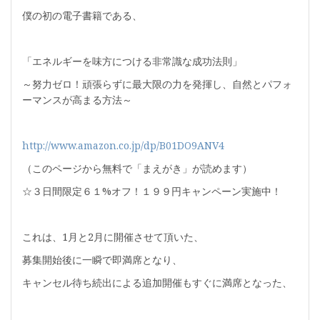
僕の初の電子書籍である、
「エネルギーを味方につける非常識な成功法則」
～努力ゼロ！頑張らずに最大限の力を発揮し、自然とパフォ
ーマンスが高まる方法～
http://www.amazon.co.jp/dp/B01DO9ANV4
（このページから無料で「まえがき」が読めます）
☆３日間限定６１%オフ！１９９円キャンペーン実施中！
これは、1月と2月に開催させて頂いた、
募集開始後に一瞬で即満席となり、
キャンセル待ち続出による追加開催もすぐに満席となった、