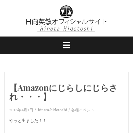
コ
ン
テ
ン
ツ
へ
ス
キ
ッ
プ
【Amazonにじらしにじらさ
れ・・・】
2016年4月1日
hinata-hidetoshi
各種イベント
やっと出ました！！