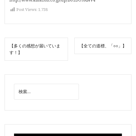
Post Views:
1,738
投
【多くの感想が届いていま
【全ての道標、「○○」】
稿
す！】
ナ
ビ
ゲ
ー
検
シ
索:
ョ
ン