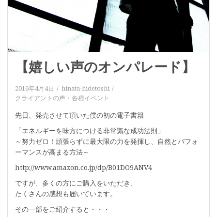
【嬉しい声のオンパレード】
2016年4月4日
hinata-hidetoshi
クライアントの声
・
各種イベント
先日、発売させて頂いた僕の初の電子書籍
「エネルギーを味方につける非常識な成功法則」
～努力ゼロ！頑張らずに最大限の力を発揮し、自然とパフォ
ーマンスが高まる方法～
http://www.amazon.co.jp/dp/B01DO9ANV4
ですが、多くの方にご購入をいただき、
たくさんの感想も届いています。
その一部をご紹介すると・・・