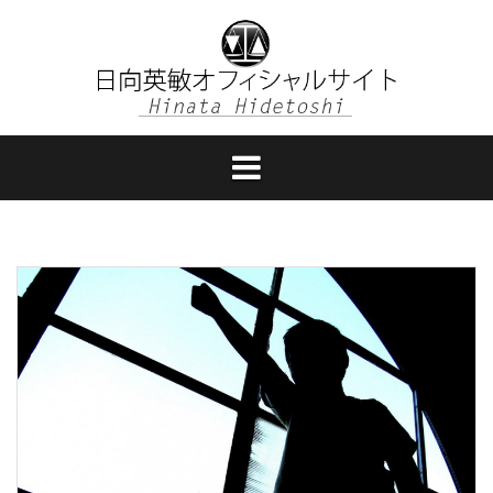
コ
ン
テ
ン
ツ
へ
ス
キ
ッ
プ