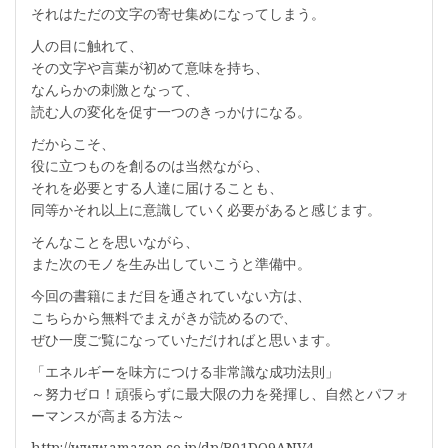
それはただの文字の寄せ集めになってしまう。
人の目に触れて、
その文字や言葉が初めて意味を持ち、
なんらかの刺激となって、
読む人の変化を促す一つのきっかけになる。
だからこそ、
役に立つものを創るのは当然ながら、
それを必要とする人達に届けることも、
同等かそれ以上に意識していく必要があると感じます。
そんなことを思いながら、
また次のモノを生み出していこうと準備中。
今回の書籍にまだ目を通されていない方は、
こちらから無料でまえがきが読めるので、
ぜひ一度ご覧になっていただければと思います。
「エネルギーを味方につける非常識な成功法則」
～努力ゼロ！頑張らずに最大限の力を発揮し、自然とパフォ
ーマンスが高まる方法～
http://www.amazon.co.jp/dp/B01DO9ANV4