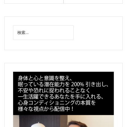
ナ
ビ
ゲ
ー
検
シ
索:
ョ
ン