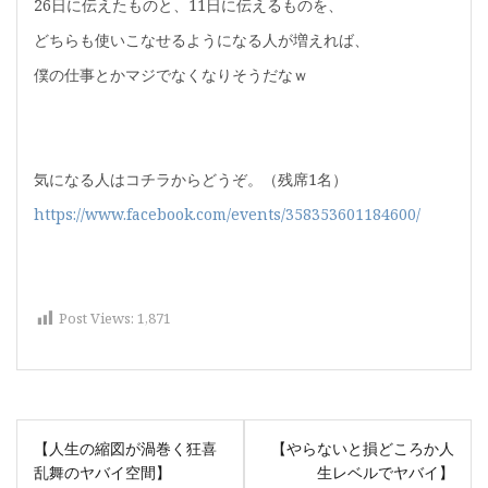
26日に伝えたものと、11日に伝えるものを、
どちらも使いこなせるようになる人が増えれば、
僕の仕事とかマジでなくなりそうだなｗ
気になる人はコチラからどうぞ。（残席1名）
https://www.facebook.com/events/358353601184600/
Post Views:
1,871
投
【人生の縮図が渦巻く狂喜
【やらないと損どころか人
稿
乱舞のヤバイ空間】
生レベルでヤバイ】