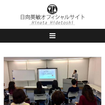
コ
ン
テ
ン
ツ
へ
ス
キ
ッ
プ