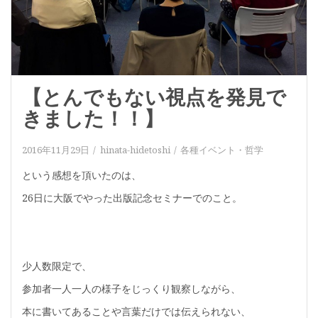
【とんでもない視点を発見で
きました！！】
2016年11月29日
hinata-hidetoshi
各種イベント
・
哲学
という感想を頂いたのは、
26日に大阪でやった出版記念セミナーでのこと。
少人数限定で、
参加者一人一人の様子をじっくり観察しながら、
本に書いてあることや言葉だけでは伝えられない、