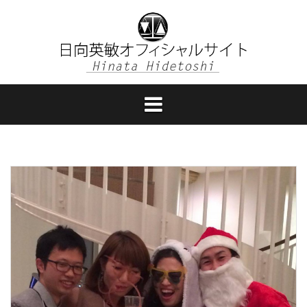
コ
ン
テ
ン
ツ
へ
ス
キ
ッ
プ