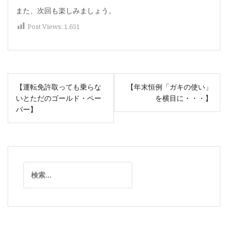
また、次回も楽しみましょう。
Post Views:
1,651
投
【運転免許取っても乗らな
【年末恒例「ガキの使い」
稿
いとただのゴールド・ペー
を横目に・・・】
ナ
パー】
ビ
ゲ
ー
シ
検
ョ
索:
ン