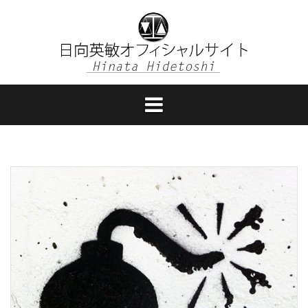
コ
ン
テ
ン
ツ
へ
ス
キ
ッ
プ