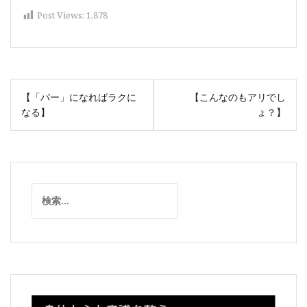
Post Views:
1,878
投
【「パー」になればラクに
【こんなのもアリでし
稿
なる】
ょ？】
ナ
ビ
ゲ
ー
検
シ
索:
ョ
ン