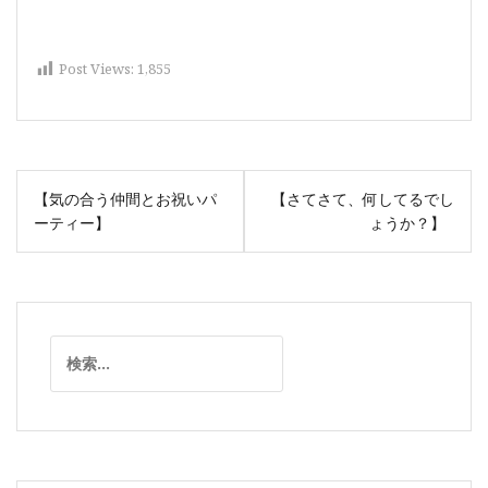
Post Views:
1,855
投
【気の合う仲間とお祝いパ
【さてさて、何してるでし
稿
ーティー】
ょうか？】
ナ
ビ
ゲ
ー
検
シ
索:
ョ
ン