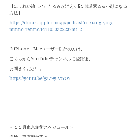
【ほうれい線･シワ･たるみが消える⁉５歳若返る＆小顔になる
方法】
https://itunes.apple.com/jp/podcast/ri-xiang-ying-
minno-renmo/id1103332223?mt=2
※iPhone・Macユーザー以外の方は、
こちらからYouTubeチャンネルに登録後、
お聞きください。
https://youtu.be/g3Z9y_vtYOY
＜１１月東京施術スケジュール＞
場所：東京都台東区