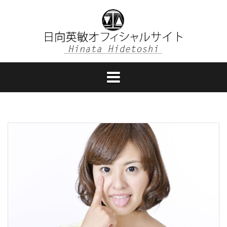
コ
ン
テ
ン
ツ
へ
ス
キ
ッ
プ