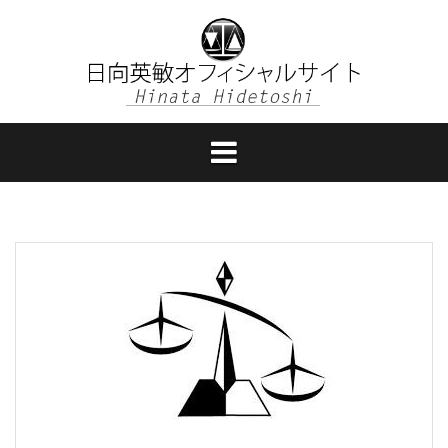
コ
ン
テ
ン
ツ
へ
ス
キ
ッ
プ