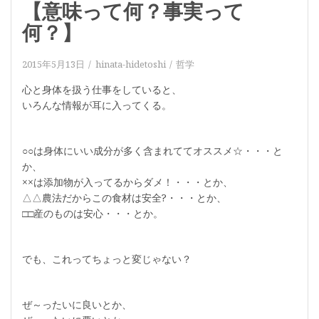
【意味って何？事実って
何？】
2015年5月13日
hinata-hidetoshi
哲学
心と身体を扱う仕事をしていると、
いろんな情報が耳に入ってくる。
○○は身体にいい成分が多く含まれててオススメ☆・・・と
か、
××は添加物が入ってるからダメ！・・・とか、
△△農法だからこの食材は安全?・・・とか、
□□産のものは安心・・・とか。
でも、これってちょっと変じゃない？
ぜ～ったいに良いとか、