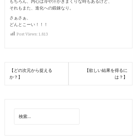
もちろん、内心は冷や汗かきまくりな時もあるけど、
それもまた、進化への鍛錬なり。
さぁさぁ、
どんとこーい！！！
Post Views:
1,813
投
【どの次元から捉える
【欲しい結果を得るに
稿
か？】
は？】
ナ
ビ
ゲ
ー
検
シ
索:
ョ
ン