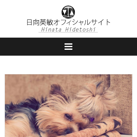
コ
ン
テ
ン
ツ
へ
ス
キ
ッ
プ