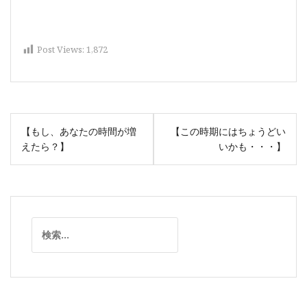
Post Views:
1,872
投
【もし、あなたの時間が増
【この時期にはちょうどい
稿
えたら？】
いかも・・・】
ナ
ビ
ゲ
ー
検
シ
索:
ョ
ン