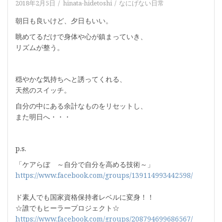
2018年2月5日
hinata-hidetoshi
なにげない日常
朝日も良いけど、夕日もいい。
眺めてるだけで身体や心が鎮まっていき、
リズムが整う。
穏やかな気持ちへと誘ってくれる、
天然のスイッチ。
自分の中にある余計なものをリセットし、
また明日へ・・・
p.s.
「ケアらぼ ～自分で自分を高める技術～」
https://www.facebook.com/groups/139114993442598/
ド素人でも国家資格保持者レベルに変身！！
☆誰でもヒーラープロジェクト☆
https://www.facebook.com/groups/208794699686567/