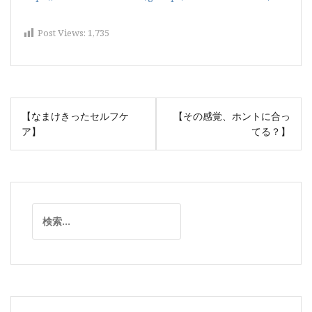
Post Views:
1,735
投
【なまけきったセルフケ
【その感覚、ホントに合っ
稿
ア】
てる？】
ナ
ビ
ゲ
ー
検
シ
索:
ョ
ン