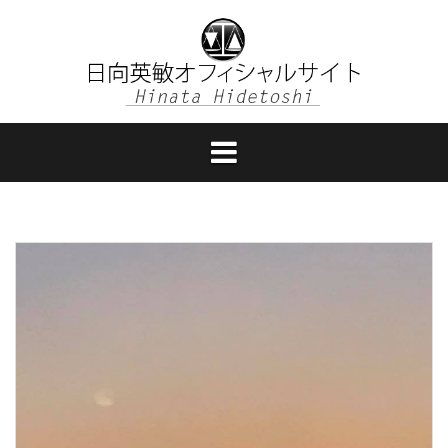
コ
ン
テ
ン
ツ
へ
ス
キ
ッ
プ