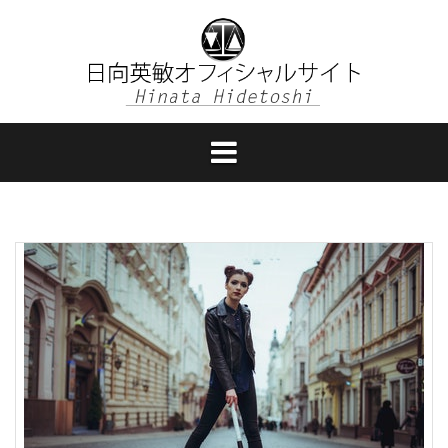
コ
ン
テ
ン
ツ
へ
ス
キ
ッ
プ