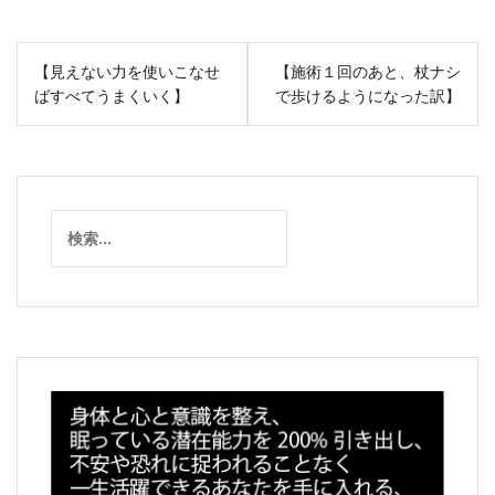
投
【見えない力を使いこなせ
【施術１回のあと、杖ナシ
稿
ばすべてうまくいく】
で歩けるようになった訳】
ナ
ビ
ゲ
ー
検
シ
索:
ョ
ン