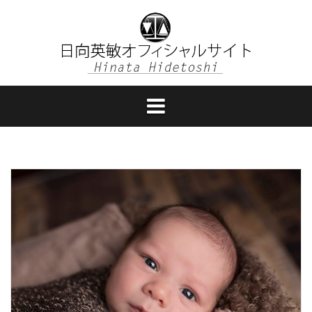
コ
ン
テ
ン
ツ
へ
ス
キ
ッ
プ