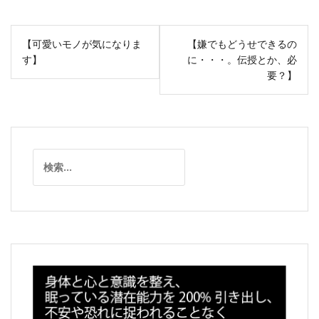
投
【可愛いモノが気になりま
【嫌でもどうせできるの
稿
す】
に・・・。伝授とか、必
ナ
要？】
ビ
ゲ
ー
シ
検
ョ
索:
ン