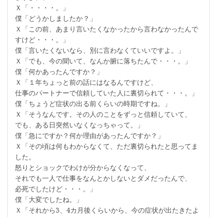
Ｘ「・・・・。」
僕「どうかしましたか？」
Ｘ「この前、あまり言いたくなかったから言わなかったんで
すけど・・・。」
僕「言いたくないなら、別に言わなくていいですよ。」
Ｘ「でも、今の聞いて、なんか腑に落ちたんで・・・。」
僕「何かあったんですか？」
Ｘ「１年ちょっと前の話にはなるんですけど、
仕事のパートナーで信頼していた人に裏切られて・・・。」
僕「ちょうど症状の出る前くらいの時期ですね。」
Ｘ「そうなんです。その人のことをずっと信頼していて、
でも、ある日突然いなくなっちゃって。」
僕「急にですか？何か理由があったんですか？」
Ｘ「その頃は何もわからなくて、ただ裏切られたと思ってま
した。
怒りとショックでわけが分からなくなって、
それでも一人で仕事をなんとかしないとダメだったんで、
必死でしたけど・・・。」
僕「大変でしたね。」
Ｘ「それから3、4カ月後くらいから、今の症状が出たきたよ