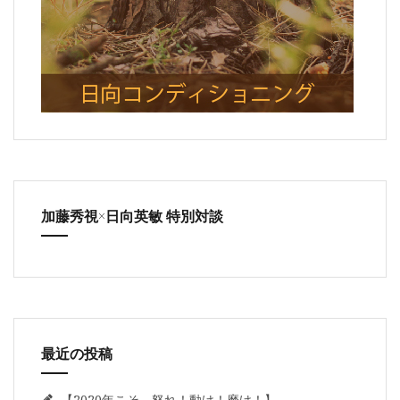
加藤秀視×日向英敏 特別対談
最近の投稿
【2020年こそ、怒れ！動け！磨け！】