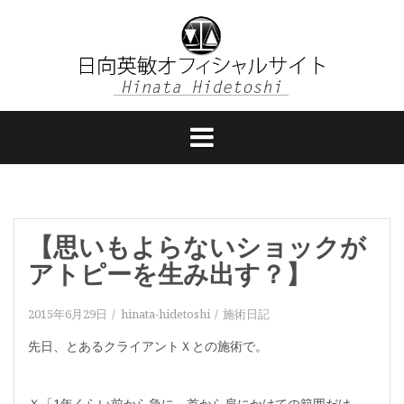
コ
ン
テ
ン
ツ
へ
ス
キ
ッ
プ
【思いもよらないショックが
アトピーを生み出す？】
2015年6月29日
hinata-hidetoshi
施術日記
先日、とあるクライアントＸとの施術で。
Ｘ「1年くらい前から急に、首から肩にかけての範囲だけ、