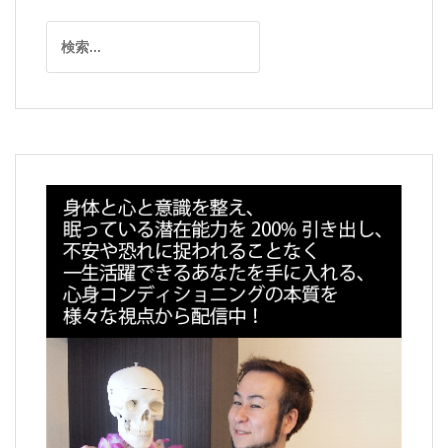
ー
検
シ
索:
ョ
ン