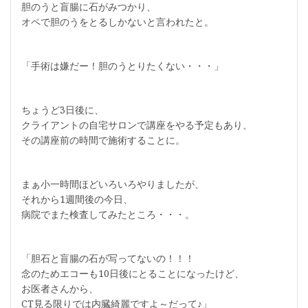
胆のうと盲腸に石がみつかり、
オペで胆のうをとるしかないと言われたと。
「手術は嫌だー！胆のうとりたくない・・・」
ちょうど3日後に、
クライアントの自宅サロンで講座をやる予定もあり、
その講座前の時間で施術することに。
まぁ小一時間ほどいろいろやりましたが、
それから1週間後の今日、
病院でまた検査してみたところ・・・。
「胆石と盲腸の石が写ってないの！！！
念のためエコーも10日後にとることになったけど、
お医者さんから、
CT見る限りでは内臓綺麗ですよ～だって♪」