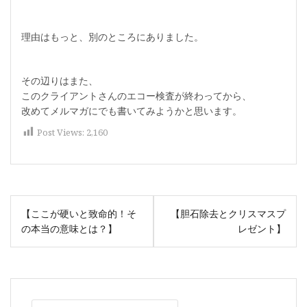
理由はもっと、別のところにありました。
その辺りはまた、
このクライアントさんのエコー検査が終わってから、
改めてメルマガにでも書いてみようかと思います。
Post Views:
2,160
投
【ここが硬いと致命的！そ
【胆石除去とクリスマスプ
稿
の本当の意味とは？】
レゼント】
ナ
ビ
ゲ
ー
検