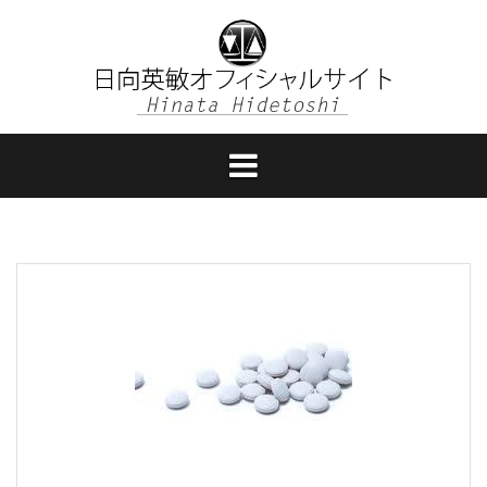
コ
ン
テ
ン
ツ
へ
ス
キ
ッ
プ