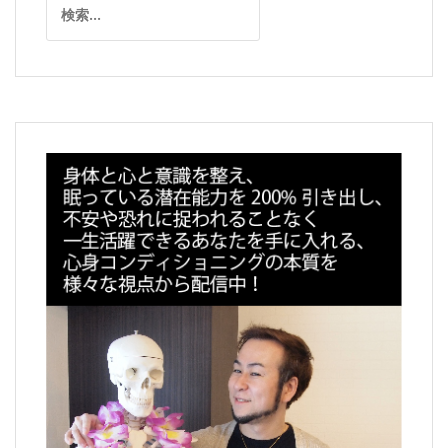
シ
索:
ョ
ン