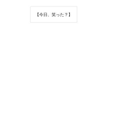
投
【今日、笑った？】
稿
ナ
ビ
ゲ
ー
シ
ョ
ン