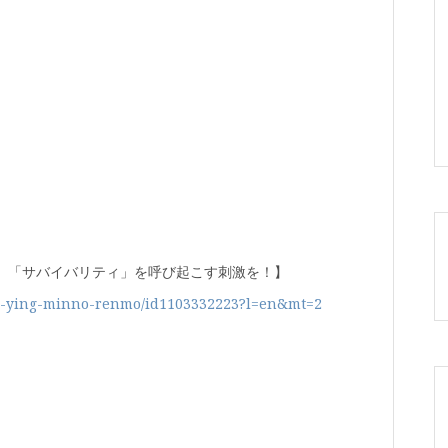
、「サバイバリティ」を呼び起こす刺激を！】
iang-ying-minno-renmo/id1103332223?l=en&mt=2