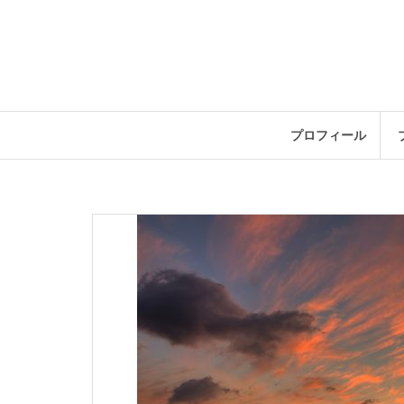
コ
ン
テ
ン
ツ
へ
ス
プロフィール
キ
ッ
プ