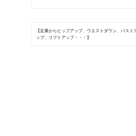
投
【足裏からヒップアップ、ウエストダウン、バスト
稿
ップ、リフトアップ・・・】
ナ
ビ
ゲ
ー
シ
ョ
ン