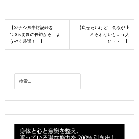
投
【家ナシ風来坊記録を
【痩せたいけど、食欲が止
稿
150％更新の長旅から、よ
められないという人
ナ
うやく帰還！！】
に・・・】
ビ
ゲ
ー
シ
検
ョ
索:
ン