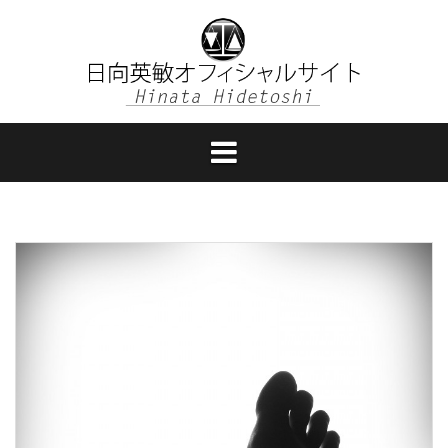
コ
ン
テ
ン
ツ
へ
ス
キ
ッ
プ