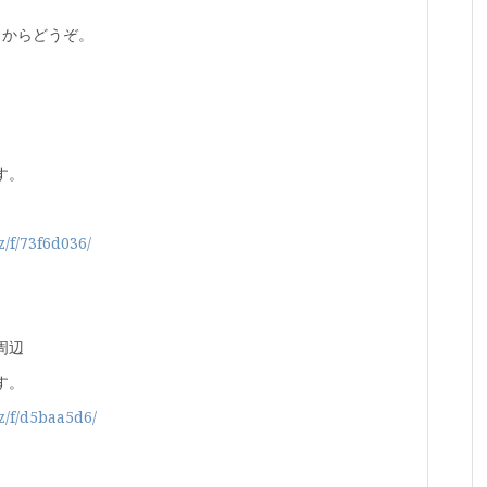
ラからどうぞ。
す。
z/f/73f6d036/
周辺
す。
iz/f/d5baa5d6/