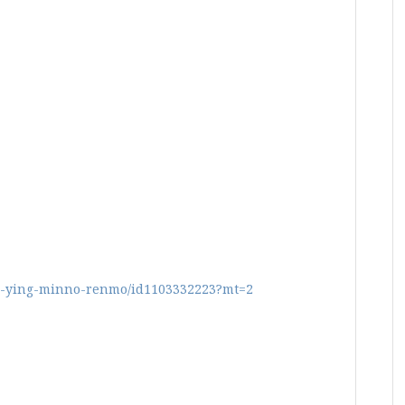
iang-ying-minno-renmo/id1103332223?mt=2