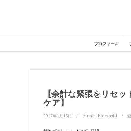
コ
ン
テ
ン
ツ
へ
ス
プロフィール
キ
ッ
プ
【余計な緊張をリセッ
ケア】
2017年1月15日
hinata-hidetoshi
新年が始まって、もう約2週間。