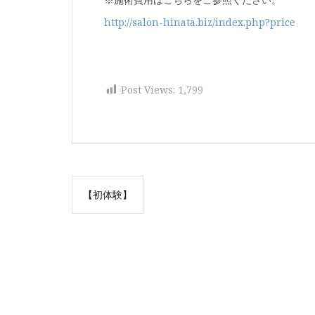
http://salon-hinata.biz/index.php?price
Post Views:
1,799
投
【初体験】
稿
ナ
ビ
ゲ
ー
シ