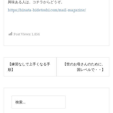
興味ある人は、コチラからどうぞ。
https://hinata-hidetoshi.com/mail-magazine/
Post Views:
1,856
投
【練習なしで上手くなる手
【世のお母さんのために、
稿
順】
国レベルで・・】
ナ
ビ
ゲ
ー
検
シ
索:
ョ