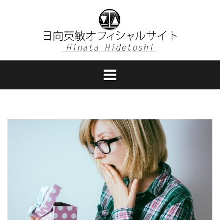
コ
ン
テ
ン
ツ
へ
ス
キ
ッ
プ