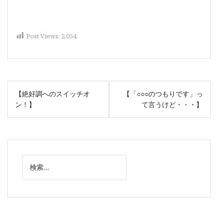
Post Views:
2,054
投
【絶好調へのスイッチオ
【「○○○のつもりです」っ
稿
ン！】
て言うけど・・・】
ナ
ビ
ゲ
ー
検
シ
索:
ョ
ン