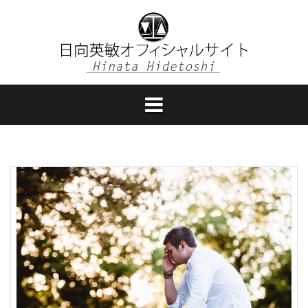
コ
ン
テ
ン
ツ
へ
ス
キ
ッ
プ