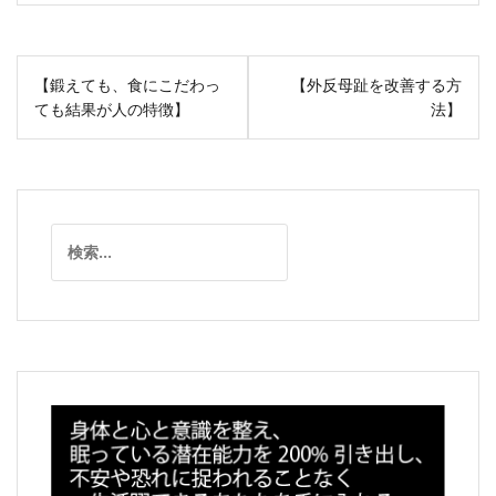
投
【鍛えても、食にこだわっ
【外反母趾を改善する方
稿
ても結果が人の特徴】
法】
ナ
ビ
ゲ
ー
検
シ
索:
ョ
ン