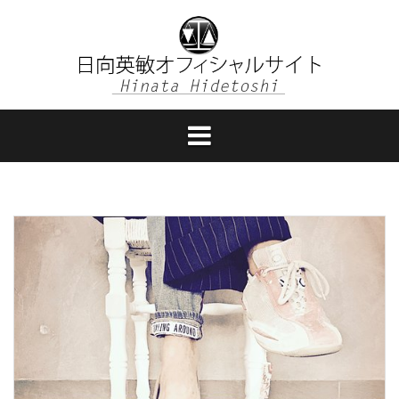
コ
ン
テ
ン
ツ
へ
ス
キ
ッ
プ