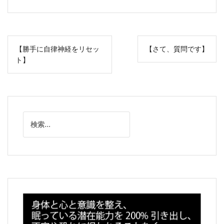
投
【勝手に自律神経をリセッ
【さて、質問です】
稿
ト】
ナ
ビ
ゲ
ー
検
シ
索:
ョ
ン