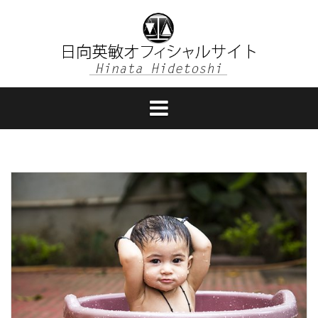
コ
ン
テ
ン
ツ
へ
ス
キ
ッ
プ