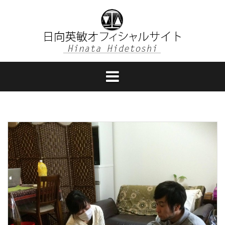
コ
ン
テ
ン
ツ
へ
ス
キ
ッ
プ