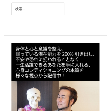
ー
検
シ
索:
ョ
ン