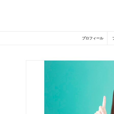
コ
ン
テ
ン
ツ
へ
ス
プロフィール
キ
ッ
プ