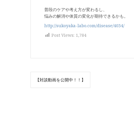
普段のケアや考え方が変わるし、
悩みの解消や体質の変化が期待できるかも。
http://sukoyaka-labo.com/disease/4034/
Post Views:
1,784
投
【対談動画を公開中！！】
稿
ナ
ビ
ゲ
ー
シ