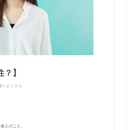
性？】
康トピックス
3名とのこと。