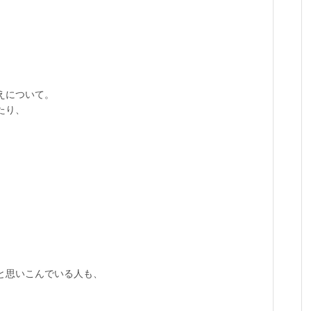
えについて。
たり、
と思いこんでいる人も、
。