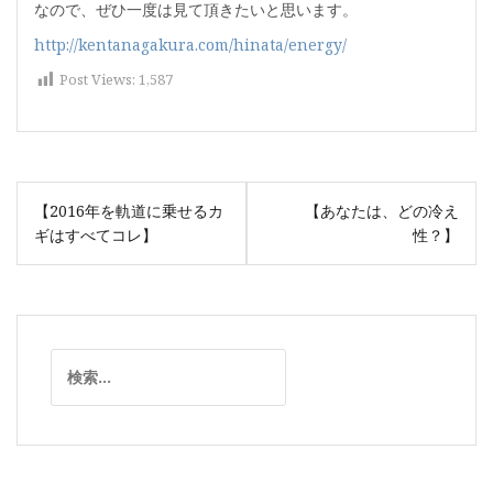
なので、ぜひ一度は見て頂きたいと思います。
http://kentanagakura.com/hinata/energy/
Post Views:
1,587
投
【2016年を軌道に乗せるカ
【あなたは、どの冷え
稿
ギはすべてコレ】
性？】
ナ
ビ
ゲ
ー
検
シ
索:
ョ
ン